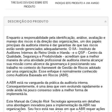
TIRE SUAS DÚVIDAS SOBRE ESTE
INDIQUE ESTE PRODUTO A UM AMIGO
PRODUTO
DESCRIÇÃO DO PRODUTO
Enquanto a responsabilidade pela identificação, análise, avaliação e
manejo dos riscos é da direção das organizações, um dos papéis
principais da auditoria interna é dar garantias de que tais riscos
estão sendo gerenciados adequadamente. O IIA - Instituto de
Auditores Internos do Reino Unido e Irlanda - e o QSP - Centro da
Qualidade, Segurança e Produtividade - acreditam que a melhor
maneira de uma atividade profissional de auditoria interna alcançar
sua missão como alicerce da governança é posicionando seu
trabalho no contexto do
framework
de Gestão de Riscos adotado
por uma organização. Esse enfoque é normalmente conhecido
como Auditoria Baseada em Riscos (ABR).
A ABR está na vanguarda da prática da auditoria interna.
Consequentemente, é uma área que vem evoluindo rapidamente e
onde ainda há pouco consenso sobre a melhor forma de
implementá-la.
Este Manual da
Coleção Risk Tecnologia
apresenta em detalhes
uma abordagem inovadora para a implementação da ABR nas
organizações. Seu foco está nas áreas em que a ABR requer ações