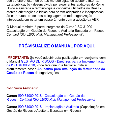
que se diferenciam de outras metodologias de auditoria interna.
Esta publicação - desenvolvida por experientes auditores do Reino
Unido e ajustada à terminologia e conceitos utilizados no Brasil -
oferece orientações e idéias para serem adaptadas e incorporadas
às estruturas, processos e linguagem de toda organização
interessada em estar um passo à frente com a adoção da ABR.
O Manual também é parte integrante do Curso "ISO 31000 -
Capacitação em Gestão de Riscos e Auditoria Baseada em Riscos -
Certified ISO 31000 Risk Management Professional
".
PRÉ-VISUALIZE O MANUAL POR AQUI.
IMPORTANTE:
Se você adquirir esta publicação
em conjunto
com
o Manual
GESTÃO DE RISCOS - Diretrizes para a Implementação
da ISO 31000:2018
, você terá direito a baixar e instalar
gratuitamente nosso
Aplicativo para Avaliação da Maturidade da
Gestão de Riscos
de organizações.
Conheça também:
Curso:
I
SO 31000:2018 - Capacitação em Gestão de
Riscos -
Certified ISO 31000 Risk Management Professional
Curso:
ISO 31000:2018 - Implantação e Auditoria
(Capacitação em
Gestão de Riscos e Auditoria Baseada em Riscos)