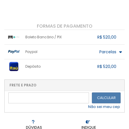
FORMAS DE PAGAMENTO
R$ 520,00
Boleto Bancário / PIX
1x sem juros de R$ 520,00
.
.
.
.
Parcelas
Paypal
.
.
.
.
.
.
.
1x sem juros de R$ 520,00
.
.
.
.
R$ 520,00
Depósito
.
.
.
.
.
.
.
1x sem juros de R$ 520,00
.
.
.
.
.
.
.
.
.
.
FRETE E PRAZO
.
CALCULAR
Não sei meu cep
DÚVIDAS
INDIQUE