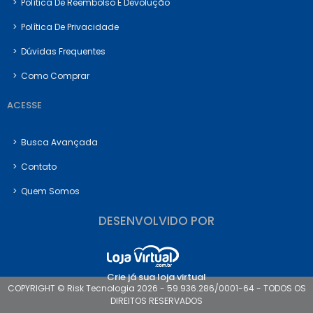
>
Política De Reembolso E Devolução
>
Política De Privacidade
>
Dúvidas Frequentes
>
Como Comprar
ACESSE
>
Busca Avançada
>
Contato
>
Quem Somos
DESENVOLVIDO POR
Crie já sua loja virtual
COPYRIGHT © Risk Tecnologia 2026 - 59.936.286/0001-64 - TODOS OS
DIREITOS RESERVADOS