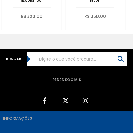
REQUISITOS
18001
R$ 320,00
R$ 360,00
BUSCAR
REDES SOCIAIS
INFORMAÇÕES