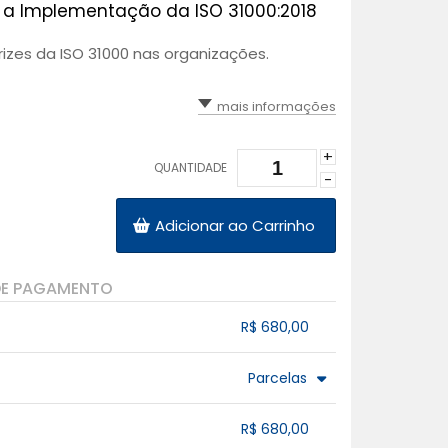
a a Implementação da ISO 31000:2018
izes da ISO 31000 nas organizações.
mais informações
+
QUANTIDADE
-
Adicionar ao Carrinho
DE PAGAMENTO
R$ 680,00
.
.
.
.
Parcelas
.
.
.
.
.
R$ 680,00
.