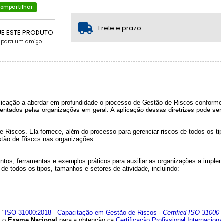
ompartilhar
1x sem juros de R$ 680,00
.
.
.
.
.
.
Frete e prazo
UE ESTE PRODUTO
e para um amigo
blicação a abordar em profundidade o processo de Gestão de Riscos conform
frentados pelas organizações em geral. A aplicação dessas diretrizes pode se
e Riscos. Ela fornece, além do processo para gerenciar riscos de todos os ti
estão de Riscos nas organizações.
tos, ferramentas e exemplos práticos para auxiliar as organizações a impl
de todos os tipos, tamanhos e setores de atividade, incluindo:
P
"
ISO 31000:2018 - Capacitação em Gestão de Riscos -
Certified ISO 3100
a o
Exame Nacional
para a obtenção da
Certificação Profissional Internacio