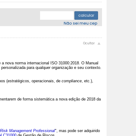
.
.
.
.
.
calcular
Não sei meu cep
e a nova norma internacional ISO 31000:2018. O Manual
r personalizada para qualquer organização e seu contexto.
pos (estratégicos, operacionais, de
compliance
, etc.),
ementarem de forma sistemática a nova edição de 2018 da
0 Risk Management Professional
", mas pode ser adquirido
nal C31000
de Gestão de Riscos.