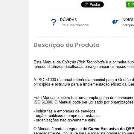
C
DÚVIDAS
INDIQ
Tire suas dúvidas
Indiqu
Descrição do Produto
Este Manual da
Coleção Risk Tecnologia
é a primeira pu
fornece diretrizes detalhadas para gerenciar os riscos en
A ISO 31000 é a atual referência mundial para a Gestão d
princípios e estrutura para a implementação eficaz da G
Este Manual pioneiro traz uma ampla gama de conhecimen
ISO 31000. O Manual pode ser utilizado por organizações 
- indústrias e empresas de serviços;
- órgãos públicos e empresas estatais;
- organizações não governamentais.
O Manual é parte integrante do
Curso Exclusivo do QS
separadamente, inclusive para auxiliar na preparação par