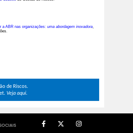
a ABR nas organizações:
uma abordagem inovadora
,
ões.
ão de Riscos.
et.
Veja aqui.
SOCIAIS