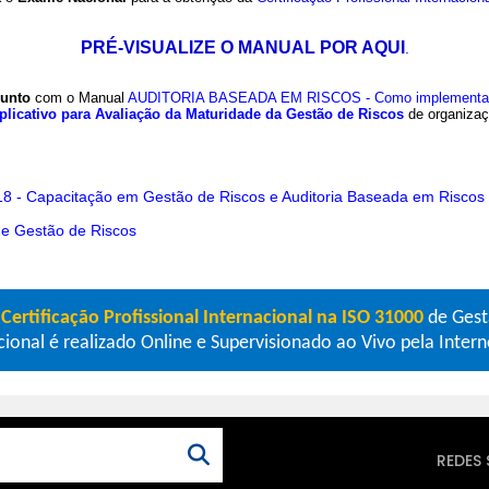
PRÉ-VISUALIZE O MANUAL POR AQUI
.
unto
com o Manual
AUDITORIA BASEADA EM RISCOS - Como implementar 
plicativo para Avaliação da Maturidade da Gestão de Riscos
de organizaç
18 - Capacitação em Gestão de Riscos e Auditoria Baseada em Riscos
e Gestão de Riscos
a
Certificação Profissional Internacional na ISO 31000
de Gest
onal é realizado Online e Supervisionado ao Vivo pela Intern
REDES 