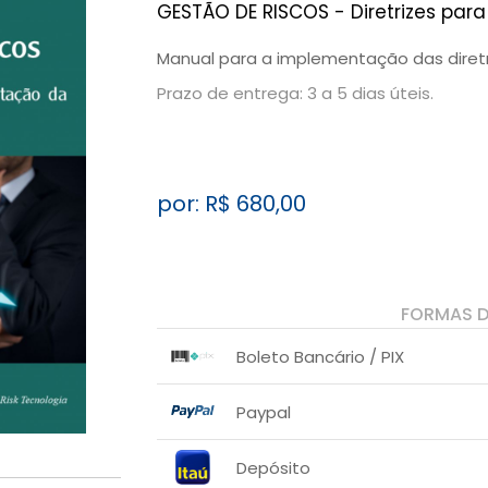
GESTÃO DE RISCOS - Diretrizes par
Manual para a implementação das diretr
Prazo de entrega: 3 a 5 dias úteis.
por: R$
680,00
FORMAS 
Boleto Bancário / PIX
1x sem juros de R$ 680,00
.
.
.
.
Paypal
.
.
1x sem juros de R$ 680,00
.
.
.
.
Depósito
.
.